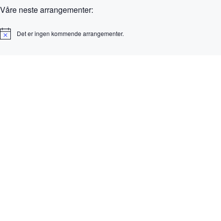
Våre neste arrangementer:
Det er ingen kommende arrangementer.
M
e
r
k
n
a
d