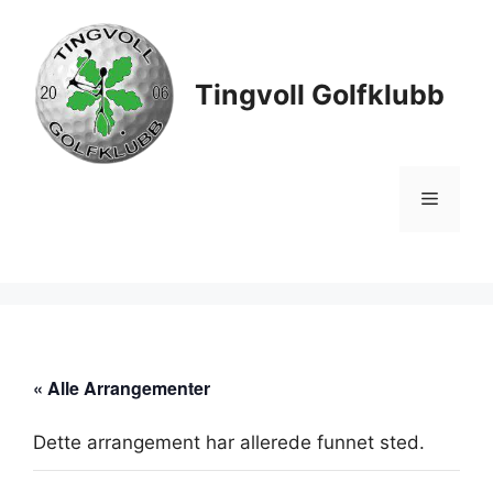
Hopp
til
innhold
Tingvoll Golfklubb
Meny
« Alle Arrangementer
Dette arrangement har allerede funnet sted.