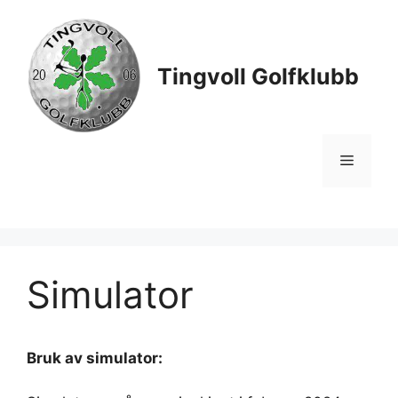
Hopp
til
innhold
Tingvoll Golfklubb
Meny
Simulator
Bruk av simulator: