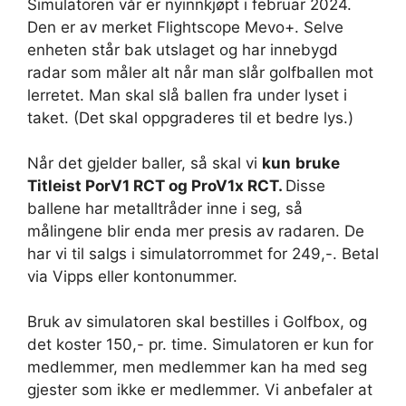
Simulatoren vår er nyinnkjøpt i februar 2024.
Den er av merket Flightscope Mevo+. Selve
enheten står bak utslaget og har innebygd
radar som måler alt når man slår golfballen mot
lerretet. Man skal slå ballen fra under lyset i
taket. (Det skal oppgraderes til et bedre lys.)
Når det gjelder baller, så skal vi
kun
bruke
Titleist PorV1 RCT og ProV1x RCT.
Disse
ballene har metalltråder inne i seg, så
målingene blir enda mer presis av radaren. De
har vi til salgs i simulatorrommet for 249,-. Betal
via Vipps eller kontonummer.
Bruk av simulatoren skal bestilles i Golfbox, og
det koster 150,- pr. time. Simulatoren er kun for
medlemmer, men medlemmer kan ha med seg
gjester som ikke er medlemmer. Vi anbefaler at