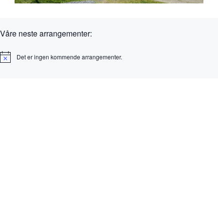
Våre neste arrangementer:
Det er ingen kommende arrangementer.
M
e
r
k
n
a
d