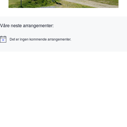
Våre neste arrangementer:
Det er ingen kommende arrangementer.
M
e
r
k
n
a
d