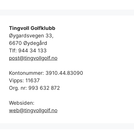
Tingvoll Golfklubb
Øygardsvegen 33,
6670 Øydegård
Tlf: 944 34 133
post@tingvollgolf.no
Kontonummer: 3910.44.83090
Vipps: 11637
Org. nr: 993 632 872
Websiden:
web@tingvollgolf.no