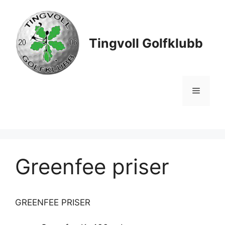
Hopp
til
innhold
Tingvoll Golfklubb
Meny
Greenfee priser
GREENFEE PRISER