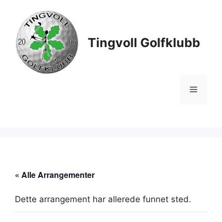
Hopp
til
innhold
Tingvoll Golfklubb
Meny
« Alle Arrangementer
Dette arrangement har allerede funnet sted.