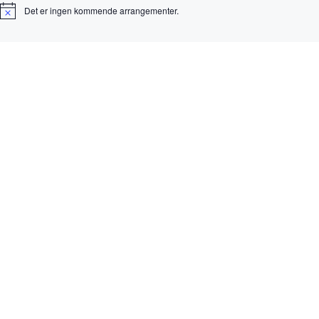
Det er ingen kommende arrangementer.
M
e
r
k
n
a
d