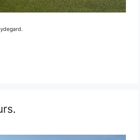
Øydegard.
urs.