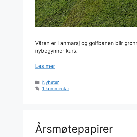
Våren er i anmarsj og golfbanen blir grøn
nybegynner kurs.
Les mer
Kategorier
Nyheter
1 kommentar
Årsmøtepapirer