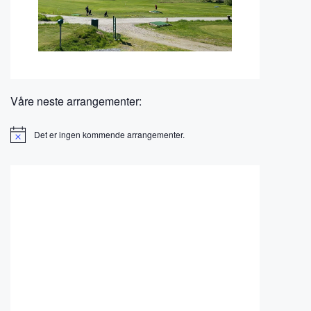
Våre neste arrangementer:
Det er ingen kommende arrangementer.
M
e
r
k
n
a
d