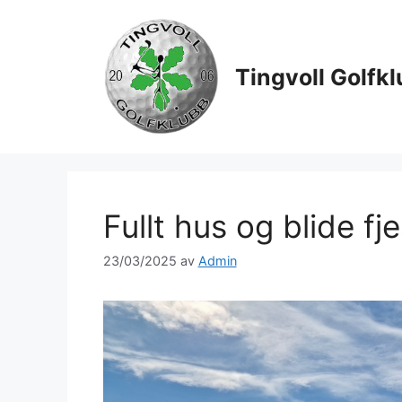
Hopp
til
innhold
Tingvoll Golfk
Fullt hus og blide fje
23/03/2025
av
Admin