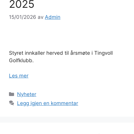
2025
15/01/2026
av
Admin
Styret innkaller herved til årsmøte i Tingvoll
Golfklubb.
Les mer
Kategorier
Nyheter
Legg igjen en kommentar