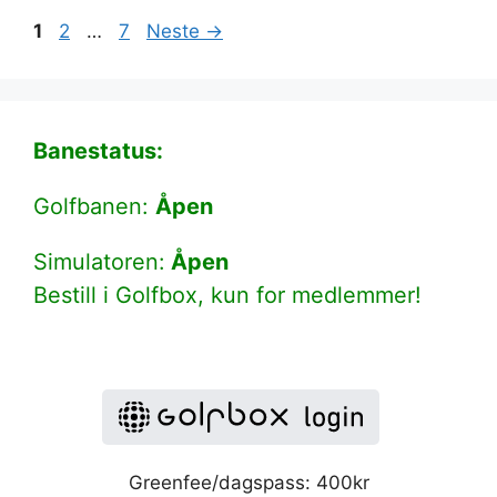
Side
Side
Side
1
2
…
7
Neste
→
Banestatus:
Golfbanen:
Åpen
Simulatoren:
Åpen
Bestill i Golfbox, kun for medlemmer!
Greenfee/dagspass: 400kr