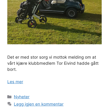
Det er med stor sorg vi mottok melding om at
vårt kjære klubbmedlem Tor Eivind hadde gått
bort.
Les mer
Kategorier
Nyheter
Legg igjen en kommentar