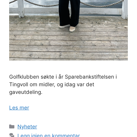
Golfklubben søkte i år Sparebankstiftelsen i
Tingvoll om midler, og idag var det
gaveutdeling.
Les mer
Kategorier
Nyheter
Legg igjen en kommentar