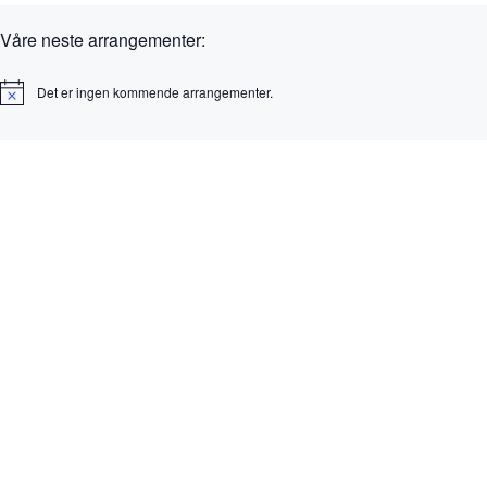
Våre neste arrangementer:
Det er ingen kommende arrangementer.
M
e
r
k
n
a
d